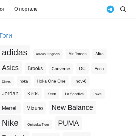
ия
О портале
Тэги
adidas
Altra
Air Jordan
adidas Originals
Asics
Brooks
DC
Ecco
Converse
Hoka One One
Inov-8
hoka
Etnies
Jordan
Keds
Keen
La Sportiva
Lowa
New Balance
Merrell
Mizuno
Nike
PUMA
Onitsuka Tiger