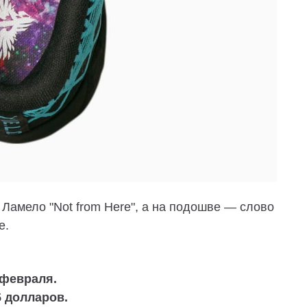
Ламело "Not from Here", а на подошве — слово
е.
 февраля.
5 долларов.