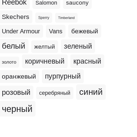
Reebok
Salomon
saucony
Skechers
Sperry
Timberland
бежевый
Under Armour
Vans
белый
зеленый
желтый
коричневый
красный
золото
пурпурный
оранжевый
синий
розовый
серебряный
черный