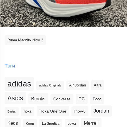
Puma Magnify Nitro 2
Тэги
adidas
Altra
Air Jordan
adidas Originals
Asics
Brooks
DC
Ecco
Converse
Jordan
Hoka One One
Inov-8
hoka
Etnies
Merrell
Keds
Keen
La Sportiva
Lowa