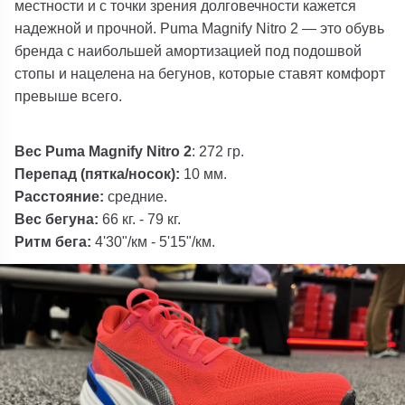
местности и с точки зрения долговечности кажется
надежной и прочной. Puma Magnify Nitro 2 — это обувь
бренда с наибольшей амортизацией под подошвой
стопы и нацелена на бегунов, которые ставят комфорт
превыше всего.
В
ес
Puma Magnify Nitro 2
: 272 гр.
Перепад (пятка/носок):
10 мм.
Расстояние:
средние.
Вес бегуна:
66 кг. - 79 кг.
Ритм бега:
4'30"/км - 5'15"/км.