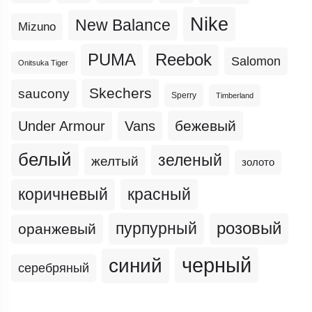
Nike
New Balance
Mizuno
PUMA
Reebok
Salomon
Onitsuka Tiger
Skechers
saucony
Sperry
Timberland
бежевый
Under Armour
Vans
белый
зеленый
желтый
золото
коричневый
красный
пурпурный
розовый
оранжевый
черный
синий
серебряный