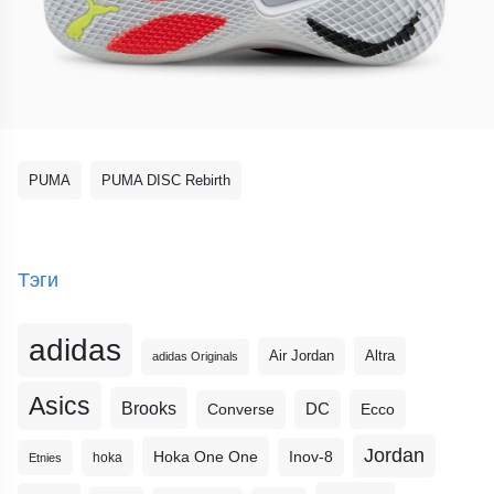
PUMA
PUMA DISC Rebirth
Тэги
adidas
Altra
Air Jordan
adidas Originals
Asics
Brooks
DC
Ecco
Converse
Jordan
Hoka One One
Inov-8
hoka
Etnies