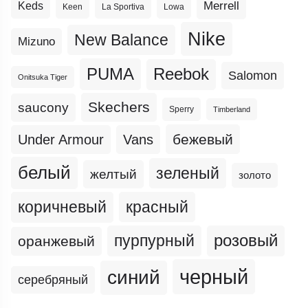
Merrell
Keds
Keen
La Sportiva
Lowa
Nike
New Balance
Mizuno
PUMA
Reebok
Salomon
Onitsuka Tiger
Skechers
saucony
Sperry
Timberland
бежевый
Under Armour
Vans
белый
зеленый
желтый
золото
коричневый
красный
пурпурный
розовый
оранжевый
черный
синий
серебряный