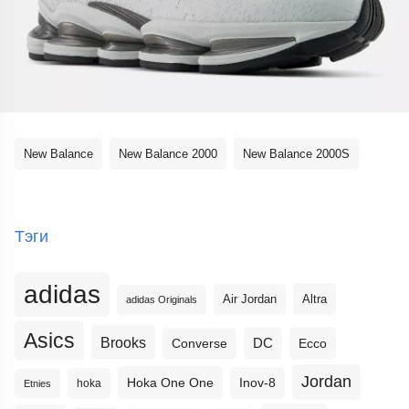
New Balance
New Balance 2000
New Balance 2000S
Тэги
adidas
Altra
Air Jordan
adidas Originals
Asics
Brooks
DC
Ecco
Converse
Jordan
Hoka One One
Inov-8
hoka
Etnies