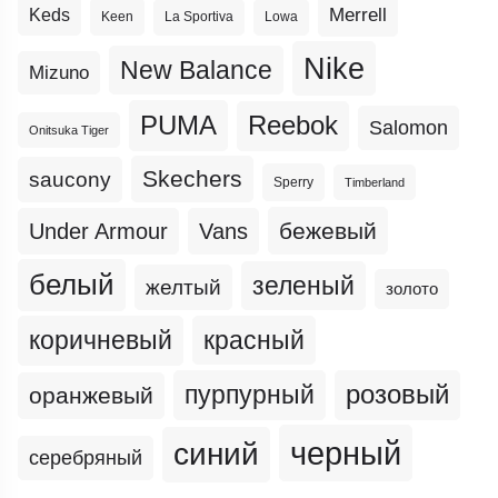
Merrell
Keds
Keen
La Sportiva
Lowa
Nike
New Balance
Mizuno
PUMA
Reebok
Salomon
Onitsuka Tiger
Skechers
saucony
Sperry
Timberland
бежевый
Under Armour
Vans
белый
зеленый
желтый
золото
коричневый
красный
пурпурный
розовый
оранжевый
черный
синий
серебряный