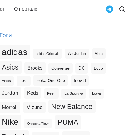
ия
О портале
Тэги
adidas
Altra
Air Jordan
adidas Originals
Asics
Brooks
DC
Ecco
Converse
Hoka One One
Inov-8
hoka
Etnies
Jordan
Keds
Keen
La Sportiva
Lowa
New Balance
Merrell
Mizuno
Nike
PUMA
Onitsuka Tiger