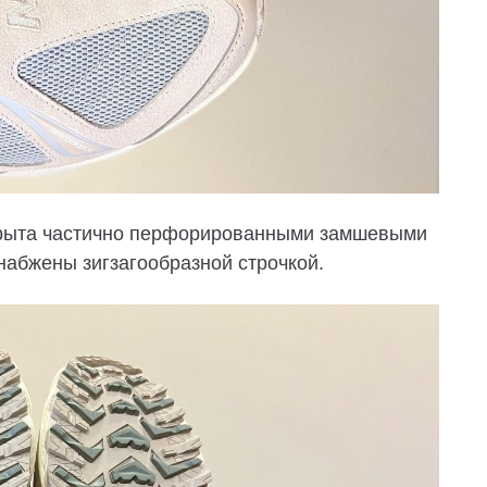
крыта частично перфорированными замшевыми
набжены зигзагообразной строчкой.