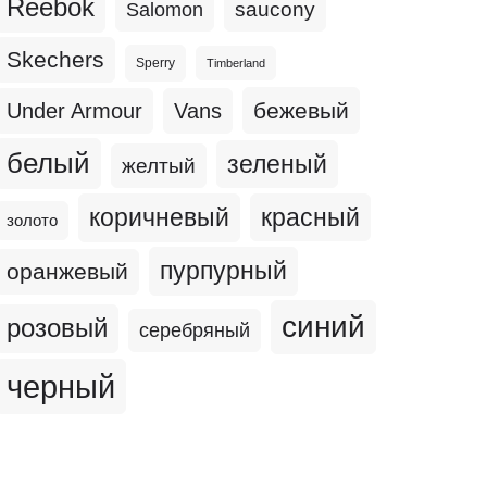
Reebok
Salomon
saucony
Skechers
Sperry
Timberland
бежевый
Under Armour
Vans
белый
зеленый
желтый
коричневый
красный
золото
пурпурный
оранжевый
синий
розовый
серебряный
черный