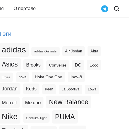
ия
О портале
Тэги
adidas
Altra
Air Jordan
adidas Originals
Asics
Brooks
DC
Ecco
Converse
Hoka One One
Inov-8
hoka
Etnies
Jordan
Keds
Keen
La Sportiva
Lowa
New Balance
Merrell
Mizuno
Nike
PUMA
Onitsuka Tiger