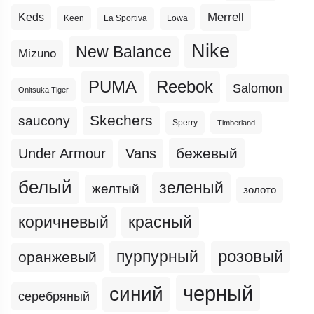
Merrell
Keds
Keen
La Sportiva
Lowa
Nike
New Balance
Mizuno
PUMA
Reebok
Salomon
Onitsuka Tiger
Skechers
saucony
Sperry
Timberland
бежевый
Under Armour
Vans
белый
зеленый
желтый
золото
коричневый
красный
пурпурный
розовый
оранжевый
черный
синий
серебряный