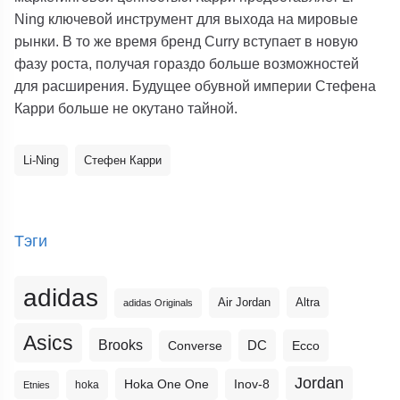
Ning ключевой инструмент для выхода на мировые
рынки. В то же время бренд Curry вступает в новую
фазу роста, получая гораздо больше возможностей
для расширения. Будущее обувной империи Стефена
Карри больше не окутано тайной.
Li-Ning
Стефен Карри
Тэги
adidas
Altra
Air Jordan
adidas Originals
Asics
Brooks
DC
Ecco
Converse
Jordan
Hoka One One
Inov-8
hoka
Etnies