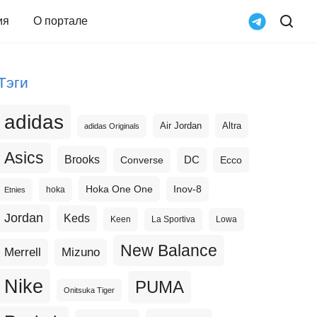
ия
О портале
Тэги
adidas
Altra
Air Jordan
adidas Originals
Asics
Brooks
DC
Ecco
Converse
Hoka One One
Inov-8
hoka
Etnies
Jordan
Keds
Keen
La Sportiva
Lowa
New Balance
Merrell
Mizuno
Nike
PUMA
Onitsuka Tiger