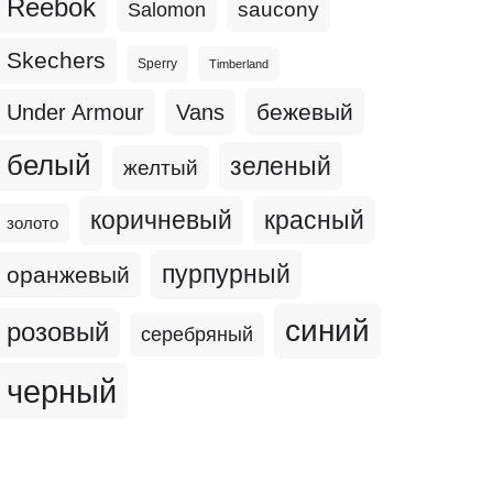
Reebok
Salomon
saucony
Skechers
Sperry
Timberland
бежевый
Under Armour
Vans
белый
зеленый
желтый
коричневый
красный
золото
пурпурный
оранжевый
синий
розовый
серебряный
черный