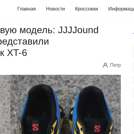
Главная
Новости
Кроссовки
Информац
овую модель: JJJJound
редставили
к XT-6
Петр