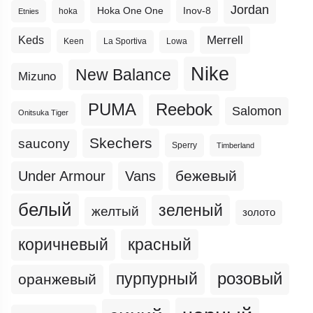
Jordan
Hoka One One
Inov-8
hoka
Etnies
Merrell
Keds
Keen
La Sportiva
Lowa
Nike
New Balance
Mizuno
PUMA
Reebok
Salomon
Onitsuka Tiger
Skechers
saucony
Sperry
Timberland
бежевый
Under Armour
Vans
белый
зеленый
желтый
золото
коричневый
красный
пурпурный
розовый
оранжевый