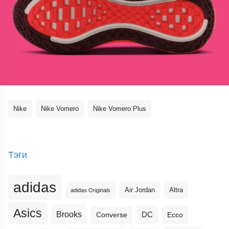
Nike
Nike Vomero
Nike Vomero Plus
Тэги
adidas
Altra
Air Jordan
adidas Originals
Asics
Brooks
DC
Ecco
Converse