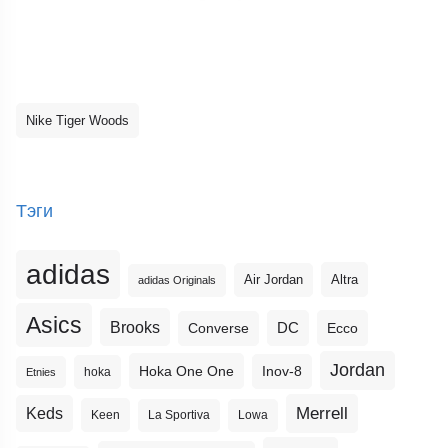
Nike Tiger Woods
Тэги
adidas
Altra
Air Jordan
adidas Originals
Asics
Brooks
DC
Ecco
Converse
Jordan
Hoka One One
Inov-8
hoka
Etnies
Merrell
Keds
Keen
La Sportiva
Lowa