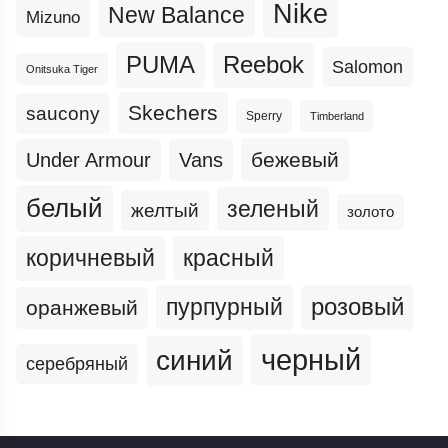
Nike
New Balance
Mizuno
PUMA
Reebok
Salomon
Onitsuka Tiger
Skechers
saucony
Sperry
Timberland
бежевый
Under Armour
Vans
белый
зеленый
желтый
золото
коричневый
красный
пурпурный
розовый
оранжевый
черный
синий
серебряный