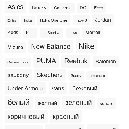
Asics
Brooks
DC
Ecco
Converse
Jordan
Hoka One One
Inov-8
hoka
Etnies
Merrell
Keds
Keen
La Sportiva
Lowa
Nike
New Balance
Mizuno
PUMA
Reebok
Salomon
Onitsuka Tiger
Skechers
saucony
Sperry
Timberland
бежевый
Under Armour
Vans
белый
зеленый
желтый
золото
коричневый
красный