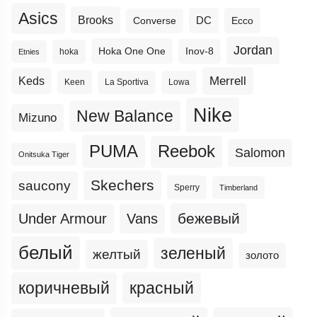
Asics
Brooks
DC
Ecco
Converse
Jordan
Hoka One One
Inov-8
hoka
Etnies
Merrell
Keds
Keen
La Sportiva
Lowa
Nike
New Balance
Mizuno
PUMA
Reebok
Salomon
Onitsuka Tiger
Skechers
saucony
Sperry
Timberland
бежевый
Under Armour
Vans
белый
зеленый
желтый
золото
коричневый
красный