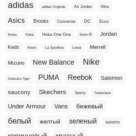
adidas
Altra
Air Jordan
adidas Originals
Asics
Brooks
DC
Ecco
Converse
Jordan
Hoka One One
Inov-8
hoka
Etnies
Merrell
Keds
Keen
La Sportiva
Lowa
Nike
New Balance
Mizuno
PUMA
Reebok
Salomon
Onitsuka Tiger
Skechers
saucony
Sperry
Timberland
бежевый
Under Armour
Vans
белый
зеленый
желтый
золото
коричневый
красный