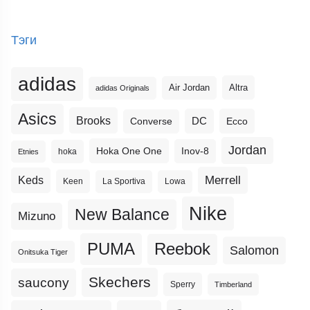
Тэги
adidas
Altra
Air Jordan
adidas Originals
Asics
Brooks
DC
Ecco
Converse
Jordan
Hoka One One
Inov-8
hoka
Etnies
Merrell
Keds
Keen
La Sportiva
Lowa
Nike
New Balance
Mizuno
PUMA
Reebok
Salomon
Onitsuka Tiger
Skechers
saucony
Sperry
Timberland