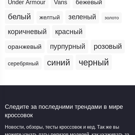
бежевый
Under Armour
Vans
белый
зеленый
желтый
золото
коричневый
красный
пурпурный
розовый
оранжевый
черный
синий
серебряный
Следите за последними трендами
в мире
кроссовок
Новости, обзоры, тесты кроссовок и кед. Так же вы
можете узнать даты релизов моделей, как ухаживать за