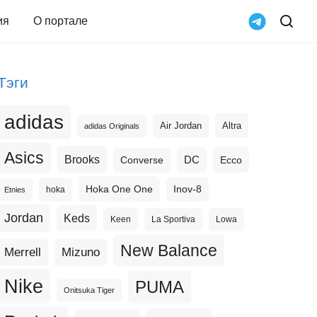
ия
О портале
Тэги
adidas
Altra
Air Jordan
adidas Originals
Asics
Brooks
DC
Ecco
Converse
Hoka One One
Inov-8
hoka
Etnies
Jordan
Keds
Keen
La Sportiva
Lowa
New Balance
Merrell
Mizuno
Nike
PUMA
Onitsuka Tiger