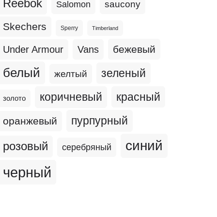
Reebok
Salomon
saucony
Skechers
Sperry
Timberland
бежевый
Under Armour
Vans
белый
зеленый
желтый
коричневый
красный
золото
пурпурный
оранжевый
синий
розовый
серебряный
черный