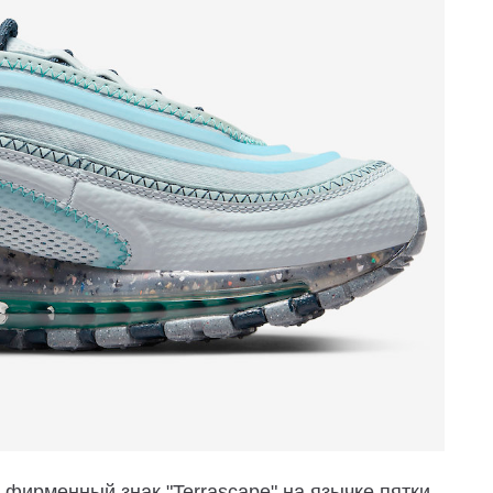
фирменный знак "Terrascape" на язычке пятки