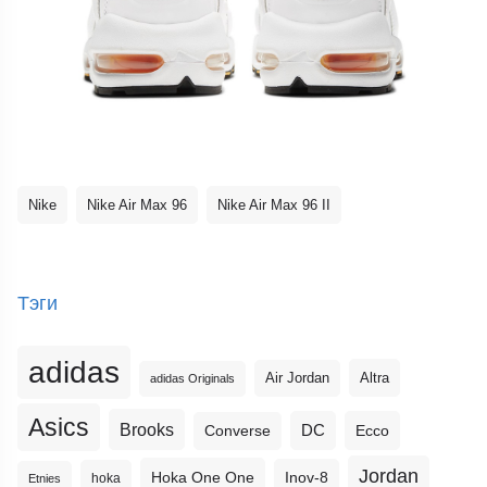
Nike
Nike Air Max 96
Nike Air Max 96 II
Тэги
adidas
Altra
Air Jordan
adidas Originals
Asics
Brooks
DC
Ecco
Converse
Jordan
Hoka One One
Inov-8
hoka
Etnies