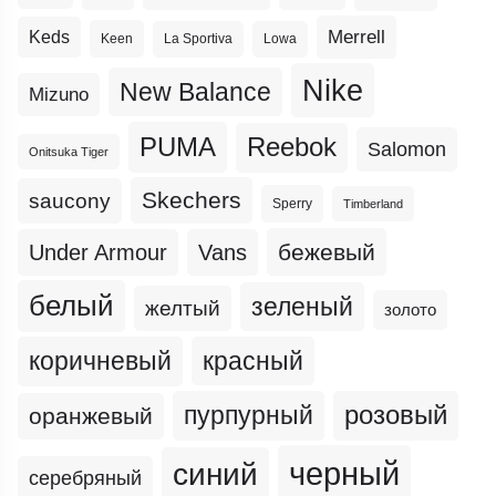
Merrell
Keds
Keen
La Sportiva
Lowa
Nike
New Balance
Mizuno
PUMA
Reebok
Salomon
Onitsuka Tiger
Skechers
saucony
Sperry
Timberland
бежевый
Under Armour
Vans
белый
зеленый
желтый
золото
коричневый
красный
пурпурный
розовый
оранжевый
черный
синий
серебряный