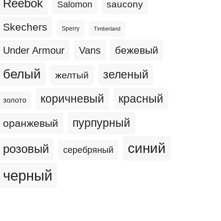
Reebok
Salomon
saucony
Skechers
Sperry
Timberland
бежевый
Under Armour
Vans
белый
зеленый
желтый
коричневый
красный
золото
пурпурный
оранжевый
синий
розовый
серебряный
черный