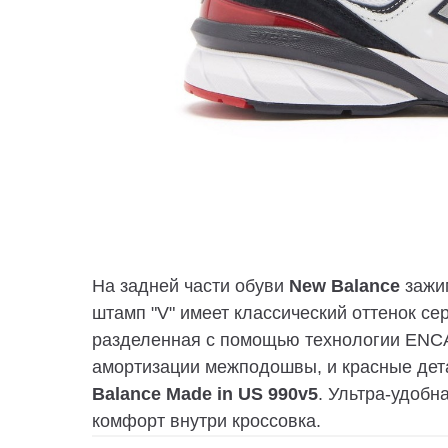
На задней части обуви
New Balance
зажим
штамп "V" имеет классический оттенок се
разделенная с помощью технологии ENCA
амортизации межподошвы, и красные де
Balance Made in US 990v5
. Ультра-удобн
комфорт внутри кроссовка.