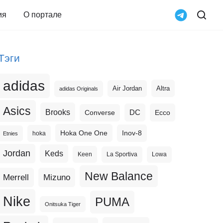
ия
О портале
Тэги
adidas
Altra
Air Jordan
adidas Originals
Asics
Brooks
DC
Ecco
Converse
Hoka One One
Inov-8
hoka
Etnies
Jordan
Keds
Keen
La Sportiva
Lowa
New Balance
Merrell
Mizuno
Nike
PUMA
Onitsuka Tiger