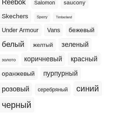
Reebok
Salomon
saucony
Skechers
Sperry
Timberland
бежевый
Under Armour
Vans
белый
зеленый
желтый
коричневый
красный
золото
пурпурный
оранжевый
синий
розовый
серебряный
черный