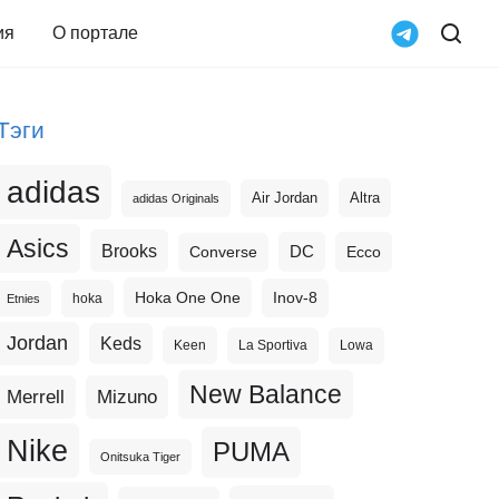
ия
О портале
Тэги
adidas
Altra
Air Jordan
adidas Originals
Asics
Brooks
DC
Ecco
Converse
Hoka One One
Inov-8
hoka
Etnies
Jordan
Keds
Keen
La Sportiva
Lowa
New Balance
Merrell
Mizuno
Nike
PUMA
Onitsuka Tiger