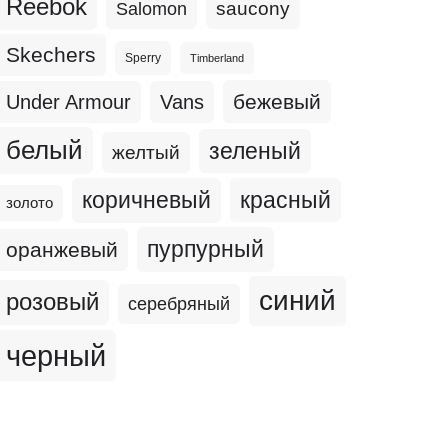
Reebok
Salomon
saucony
Skechers
Sperry
Timberland
бежевый
Under Armour
Vans
белый
зеленый
желтый
коричневый
красный
золото
пурпурный
оранжевый
синий
розовый
серебряный
черный