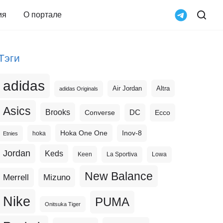
ия
О портале
Тэги
adidas
Altra
Air Jordan
adidas Originals
Asics
Brooks
DC
Ecco
Converse
Hoka One One
Inov-8
hoka
Etnies
Jordan
Keds
Keen
La Sportiva
Lowa
New Balance
Merrell
Mizuno
Nike
PUMA
Onitsuka Tiger