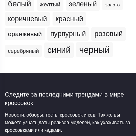
белый
зеленый
желтый
золото
коричневый
красный
пурпурный
розовый
оранжевый
черный
синий
серебряный
Следите за последними трендами
в мире
кроссовок
Новости, обзоры, тесты кроссовок и кед. Так же вы
можете узнать даты релизов моделей, как ухаживать за
кроссовками или кедами.