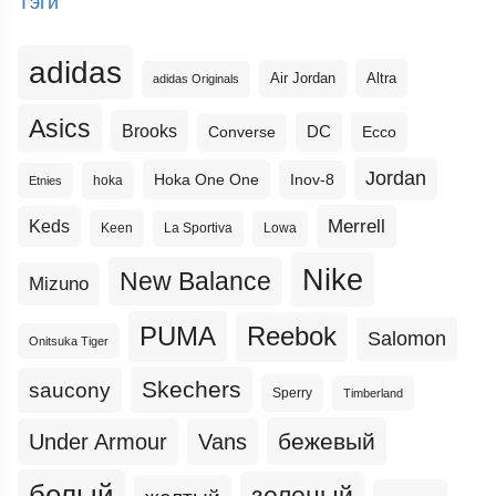
Тэги
adidas
Altra
Air Jordan
adidas Originals
Asics
Brooks
DC
Ecco
Converse
Jordan
Hoka One One
Inov-8
hoka
Etnies
Merrell
Keds
Keen
La Sportiva
Lowa
Nike
New Balance
Mizuno
PUMA
Reebok
Salomon
Onitsuka Tiger
Skechers
saucony
Sperry
Timberland
бежевый
Under Armour
Vans
белый
зеленый