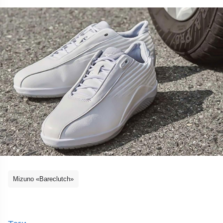
Mizuno «Bareclutch»