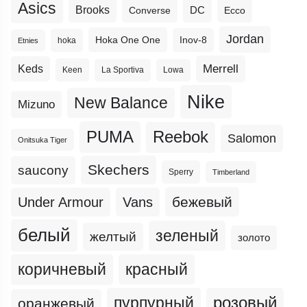
Asics
Brooks
DC
Ecco
Converse
Jordan
Hoka One One
Inov-8
hoka
Etnies
Merrell
Keds
Keen
La Sportiva
Lowa
Nike
New Balance
Mizuno
PUMA
Reebok
Salomon
Onitsuka Tiger
Skechers
saucony
Sperry
Timberland
бежевый
Under Armour
Vans
белый
зеленый
желтый
золото
коричневый
красный
пурпурный
розовый
оранжевый