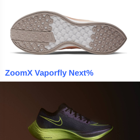
ZoomX Vaporfly Next%