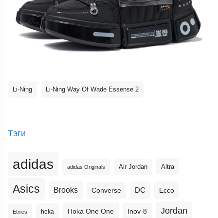
Li-Ning
Li-Ning Way Of Wade Essense 2
Тэги
adidas
Altra
Air Jordan
adidas Originals
Asics
Brooks
DC
Ecco
Converse
Jordan
Hoka One One
Inov-8
hoka
Etnies