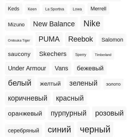
Merrell
Keds
Keen
La Sportiva
Lowa
Nike
New Balance
Mizuno
PUMA
Reebok
Salomon
Onitsuka Tiger
Skechers
saucony
Sperry
Timberland
бежевый
Under Armour
Vans
белый
зеленый
желтый
золото
коричневый
красный
пурпурный
розовый
оранжевый
черный
синий
серебряный