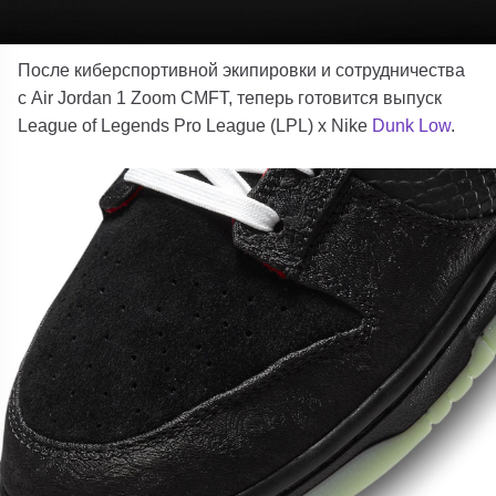
После киберспортивной экипировки и сотрудничества
с Air Jordan 1 Zoom CMFT, теперь готовится выпуск
League of Legends Pro League (LPL) x
Nike
Dunk Low
.