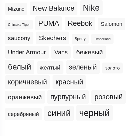
Nike
New Balance
Mizuno
PUMA
Reebok
Salomon
Onitsuka Tiger
Skechers
saucony
Sperry
Timberland
бежевый
Under Armour
Vans
белый
зеленый
желтый
золото
коричневый
красный
пурпурный
розовый
оранжевый
черный
синий
серебряный