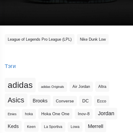
League of Legends Pro League (LPL)
Nike Dunk Low
Тэги
adidas
Altra
Air Jordan
adidas Originals
Asics
Brooks
DC
Ecco
Converse
Jordan
Hoka One One
Inov-8
hoka
Etnies
Merrell
Keds
Keen
La Sportiva
Lowa