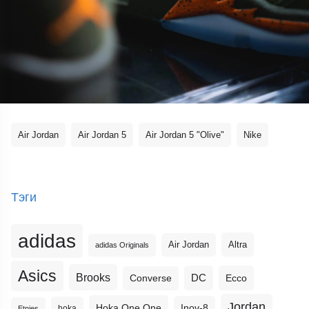
Air Jordan
Air Jordan 5
Air Jordan 5 "Olive"
Nike
Тэги
adidas
Altra
Air Jordan
adidas Originals
Asics
Brooks
DC
Ecco
Converse
Jordan
Hoka One One
Inov-8
hoka
Etnies