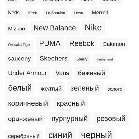
Merrell
Keds
Keen
La Sportiva
Lowa
Nike
New Balance
Mizuno
PUMA
Reebok
Salomon
Onitsuka Tiger
Skechers
saucony
Sperry
Timberland
бежевый
Under Armour
Vans
белый
зеленый
желтый
золото
коричневый
красный
пурпурный
розовый
оранжевый
черный
синий
серебряный