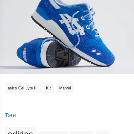
asics Gel Lyte III
Kit
Marvel
Тэги