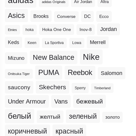
adidas
Altra
Air Jordan
adidas Originals
Asics
Brooks
DC
Ecco
Converse
Jordan
Hoka One One
Inov-8
hoka
Etnies
Merrell
Keds
Keen
La Sportiva
Lowa
Nike
New Balance
Mizuno
PUMA
Reebok
Salomon
Onitsuka Tiger
Skechers
saucony
Sperry
Timberland
бежевый
Under Armour
Vans
белый
зеленый
желтый
золото
коричневый
красный