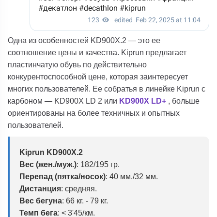
Одна из особенностей KD900X.2 — это ее
соотношение цены и качества. Kiprun предлагает
пластинчатую обувь по действительно
конкурентоспособной цене, которая заинтересует
многих пользователей. Ее собратья в линейке Kiprun с
карбоном — KD900X LD 2 или
KD900X LD+
, больше
ориентированы на более техничных и опытных
пользователей.
Kiprun KD900X.2
Вес (жен./муж.)
: 182/195 гр.
Перепад (пятка/носок)
: 40 мм./32 мм.
Дистанция
: средняя.
Вес бегуна
: 66 кг. - 79 кг.
Темп бега
: < 3'45/км.