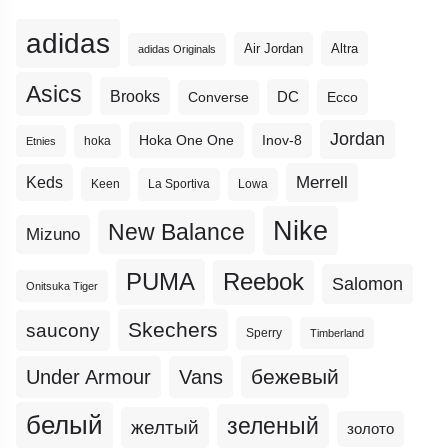
adidas
Altra
Air Jordan
adidas Originals
Asics
Brooks
DC
Ecco
Converse
Jordan
Hoka One One
Inov-8
hoka
Etnies
Merrell
Keds
Keen
La Sportiva
Lowa
Nike
New Balance
Mizuno
PUMA
Reebok
Salomon
Onitsuka Tiger
Skechers
saucony
Sperry
Timberland
бежевый
Under Armour
Vans
белый
зеленый
желтый
золото