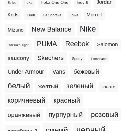
Jordan
Hoka One One
Inov-8
hoka
Etnies
Merrell
Keds
Keen
La Sportiva
Lowa
Nike
New Balance
Mizuno
PUMA
Reebok
Salomon
Onitsuka Tiger
Skechers
saucony
Sperry
Timberland
бежевый
Under Armour
Vans
белый
зеленый
желтый
золото
коричневый
красный
пурпурный
розовый
оранжевый
черный
синий