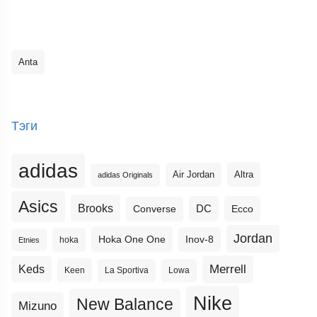
Anta
Тэги
adidas
Altra
Air Jordan
adidas Originals
Asics
Brooks
DC
Ecco
Converse
Jordan
Hoka One One
Inov-8
hoka
Etnies
Merrell
Keds
Keen
La Sportiva
Lowa
Nike
New Balance
Mizuno