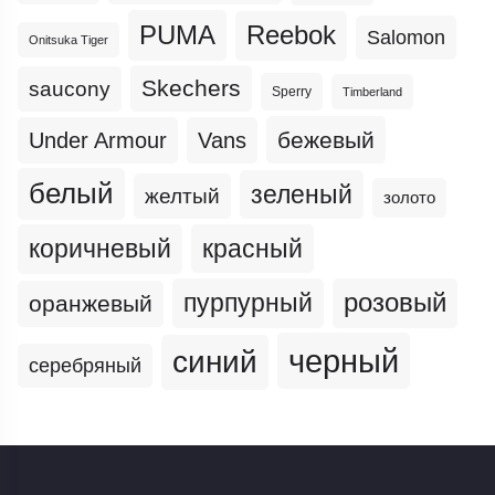
PUMA
Reebok
Salomon
Onitsuka Tiger
Skechers
saucony
Sperry
Timberland
бежевый
Under Armour
Vans
белый
зеленый
желтый
золото
коричневый
красный
пурпурный
розовый
оранжевый
черный
синий
серебряный