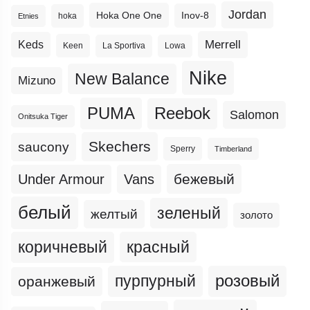
Jordan
Hoka One One
Inov-8
hoka
Etnies
Merrell
Keds
Keen
La Sportiva
Lowa
Nike
New Balance
Mizuno
PUMA
Reebok
Salomon
Onitsuka Tiger
Skechers
saucony
Sperry
Timberland
бежевый
Under Armour
Vans
белый
зеленый
желтый
золото
коричневый
красный
пурпурный
розовый
оранжевый