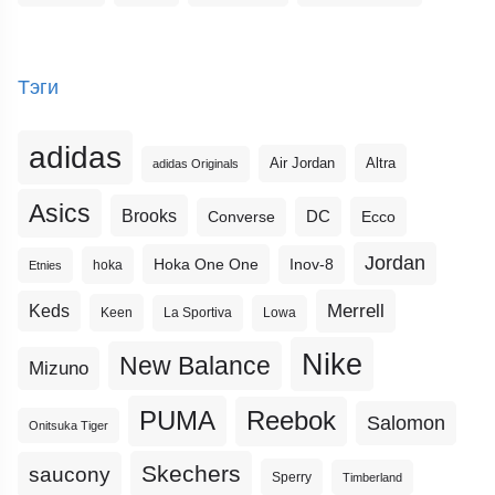
Тэги
adidas
Altra
Air Jordan
adidas Originals
Asics
Brooks
DC
Ecco
Converse
Jordan
Hoka One One
Inov-8
hoka
Etnies
Merrell
Keds
Keen
La Sportiva
Lowa
Nike
New Balance
Mizuno
PUMA
Reebok
Salomon
Onitsuka Tiger
Skechers
saucony
Sperry
Timberland