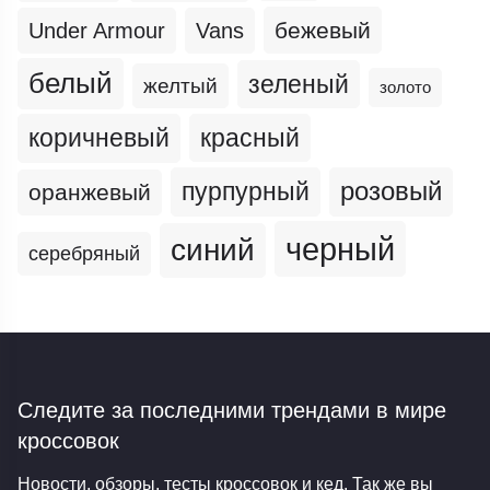
бежевый
Under Armour
Vans
белый
зеленый
желтый
золото
коричневый
красный
пурпурный
розовый
оранжевый
черный
синий
серебряный
Следите за последними трендами
в мире
кроссовок
Новости, обзоры, тесты кроссовок и кед. Так же вы