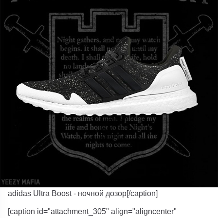
adidas Ultra Boost - ночной дозор[/caption]
[caption id="attachment_305" align="aligncenter"