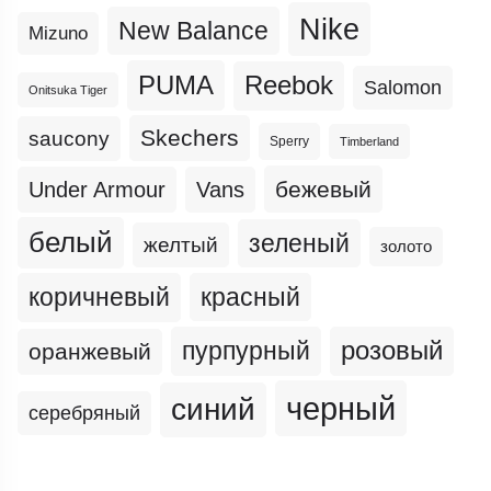
Nike
New Balance
Mizuno
PUMA
Reebok
Salomon
Onitsuka Tiger
Skechers
saucony
Sperry
Timberland
бежевый
Under Armour
Vans
белый
зеленый
желтый
золото
коричневый
красный
пурпурный
розовый
оранжевый
черный
синий
серебряный