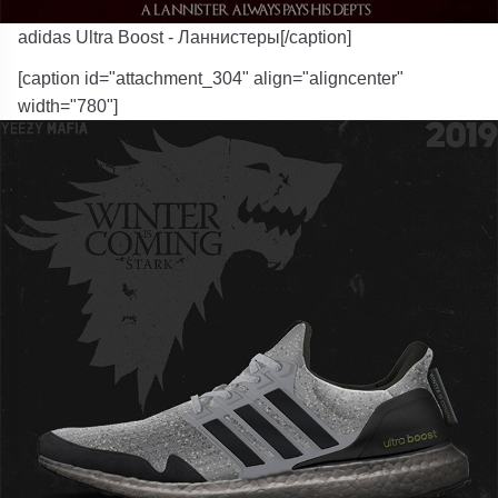
adidas Ultra Boost - Ланнистеры[/caption]
[caption id="attachment_304" align="aligncenter"
width="780"]