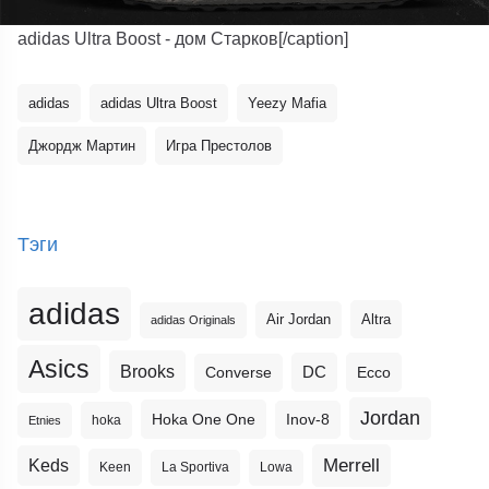
adidas Ultra Boost - дом Старков[/caption]
adidas
adidas Ultra Boost
Yeezy Mafia
Джордж Мартин
Игра Престолов
Тэги
adidas
Altra
Air Jordan
adidas Originals
Asics
Brooks
DC
Ecco
Converse
Jordan
Hoka One One
Inov-8
hoka
Etnies
Merrell
Keds
Keen
La Sportiva
Lowa