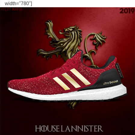
width="780"]