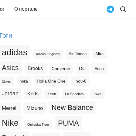
ия
О портале
Тэги
adidas
Altra
Air Jordan
adidas Originals
Asics
Brooks
DC
Ecco
Converse
Hoka One One
Inov-8
hoka
Etnies
Jordan
Keds
Keen
La Sportiva
Lowa
New Balance
Merrell
Mizuno
Nike
PUMA
Onitsuka Tiger