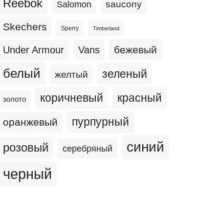
Reebok
Salomon
saucony
Skechers
Sperry
Timberland
бежевый
Under Armour
Vans
белый
зеленый
желтый
коричневый
красный
золото
пурпурный
оранжевый
синий
розовый
серебряный
черный