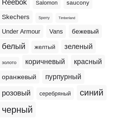
Reebok
Salomon
saucony
Skechers
Sperry
Timberland
бежевый
Under Armour
Vans
белый
зеленый
желтый
коричневый
красный
золото
пурпурный
оранжевый
синий
розовый
серебряный
черный