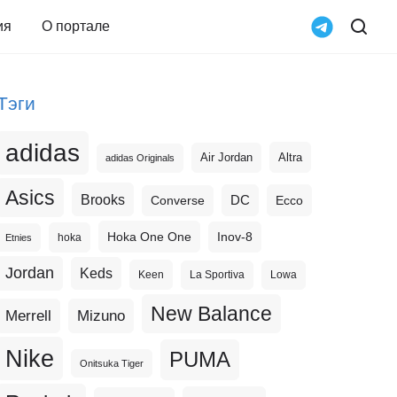
ия
О портале
Тэги
adidas
Altra
Air Jordan
adidas Originals
Asics
Brooks
DC
Ecco
Converse
Hoka One One
Inov-8
hoka
Etnies
Jordan
Keds
Keen
La Sportiva
Lowa
New Balance
Merrell
Mizuno
Nike
PUMA
Onitsuka Tiger