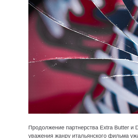
Продолжение партнерства Extra Butter и D
уважения жанру итальянского фильма ужас