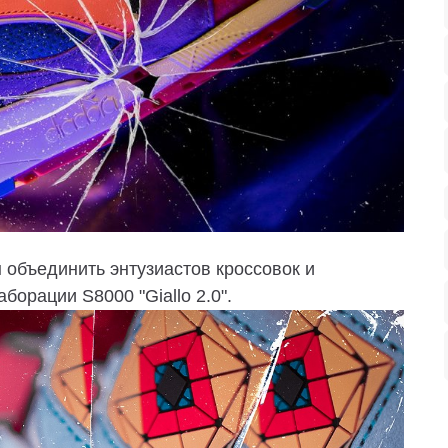
бы объединить энтузиастов кроссовок и
орации S8000 "Giallo 2.0".