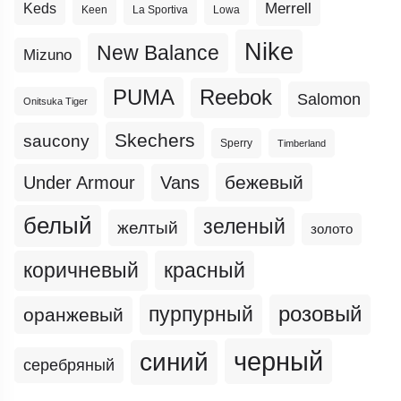
Merrell
Keds
Keen
La Sportiva
Lowa
Nike
New Balance
Mizuno
PUMA
Reebok
Salomon
Onitsuka Tiger
Skechers
saucony
Sperry
Timberland
бежевый
Under Armour
Vans
белый
зеленый
желтый
золото
коричневый
красный
пурпурный
розовый
оранжевый
черный
синий
серебряный