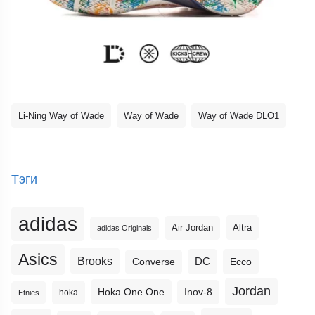
Li-Ning Way of Wade
Way of Wade
Way of Wade DLO1
Тэги
adidas
Altra
Air Jordan
adidas Originals
Asics
Brooks
DC
Ecco
Converse
Jordan
Hoka One One
Inov-8
hoka
Etnies