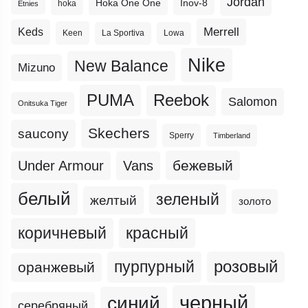
Jordan
Hoka One One
Inov-8
hoka
Etnies
Merrell
Keds
Keen
La Sportiva
Lowa
Nike
New Balance
Mizuno
PUMA
Reebok
Salomon
Onitsuka Tiger
Skechers
saucony
Sperry
Timberland
бежевый
Under Armour
Vans
белый
зеленый
желтый
золото
коричневый
красный
пурпурный
розовый
оранжевый
черный
синий
серебряный