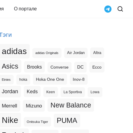
ия
О портале
Тэги
adidas
Altra
Air Jordan
adidas Originals
Asics
Brooks
DC
Ecco
Converse
Hoka One One
Inov-8
hoka
Etnies
Jordan
Keds
Keen
La Sportiva
Lowa
New Balance
Merrell
Mizuno
Nike
PUMA
Onitsuka Tiger