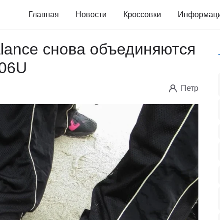
Главная
Новости
Кроссовки
Информац
alance снова объединяются
906U
Петр