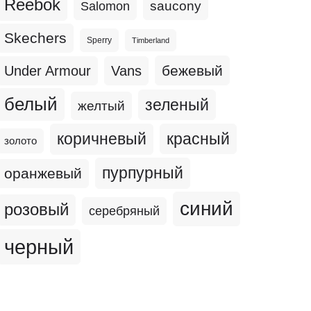
Reebok
Salomon
saucony
Skechers
Sperry
Timberland
бежевый
Under Armour
Vans
белый
зеленый
желтый
коричневый
красный
золото
пурпурный
оранжевый
синий
розовый
серебряный
черный