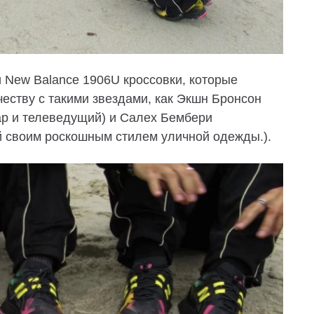
и New Balance 1906U кроссовки, которые
еству с такими звездами, как Экшн Бронсон
ар и телеведущий) и Салех Бембери
й своим роскошным стилем уличной одежды.).