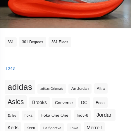
361
361 Degrees
361 Eleos
Тэги
adidas
Altra
Air Jordan
adidas Originals
Asics
Brooks
DC
Ecco
Converse
Jordan
Hoka One One
Inov-8
hoka
Etnies
Merrell
Keds
Keen
La Sportiva
Lowa