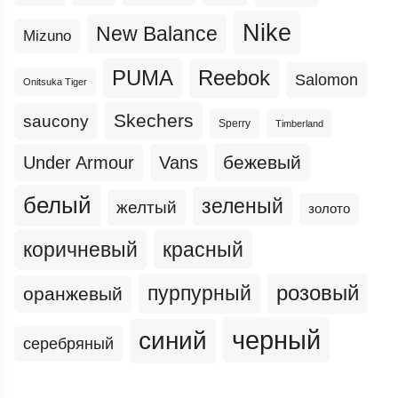
Nike
New Balance
Mizuno
PUMA
Reebok
Salomon
Onitsuka Tiger
Skechers
saucony
Sperry
Timberland
бежевый
Under Armour
Vans
белый
зеленый
желтый
золото
коричневый
красный
пурпурный
розовый
оранжевый
черный
синий
серебряный