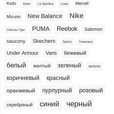
Merrell
Keds
Keen
La Sportiva
Lowa
Nike
New Balance
Mizuno
PUMA
Reebok
Salomon
Onitsuka Tiger
Skechers
saucony
Sperry
Timberland
бежевый
Under Armour
Vans
белый
зеленый
желтый
золото
коричневый
красный
пурпурный
розовый
оранжевый
черный
синий
серебряный