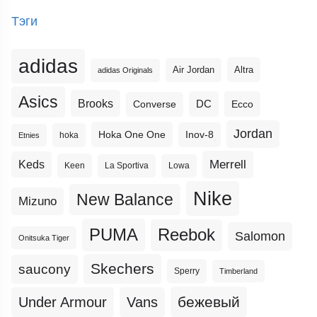
Тэги
adidas
Altra
Air Jordan
adidas Originals
Asics
Brooks
DC
Ecco
Converse
Jordan
Hoka One One
Inov-8
hoka
Etnies
Merrell
Keds
Keen
La Sportiva
Lowa
Nike
New Balance
Mizuno
PUMA
Reebok
Salomon
Onitsuka Tiger
Skechers
saucony
Sperry
Timberland
бежевый
Under Armour
Vans