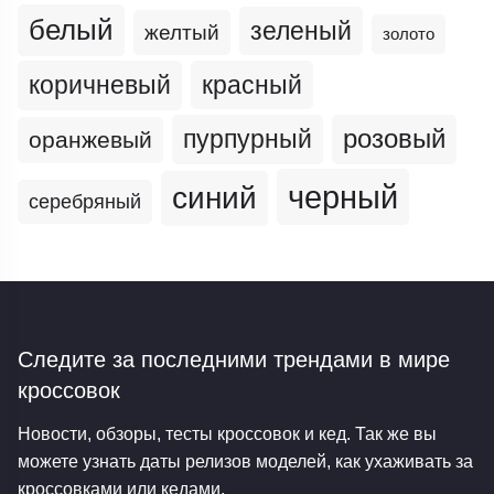
белый
зеленый
желтый
золото
коричневый
красный
пурпурный
розовый
оранжевый
черный
синий
серебряный
Следите за последними трендами
в мире
кроссовок
Новости, обзоры, тесты кроссовок и кед. Так же вы
можете узнать даты релизов моделей, как ухаживать за
кроссовками или кедами.