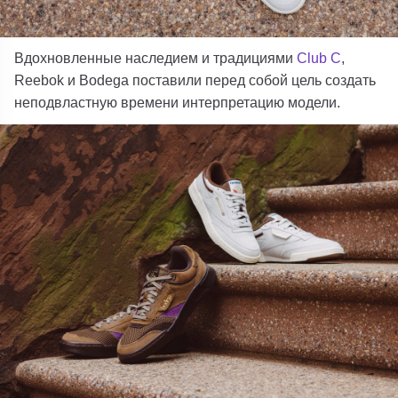
Вдохновленные наследием и традициями
Club C
,
Reebok и Bodega поставили перед собой цель создать
неподвластную времени интерпретацию модели.