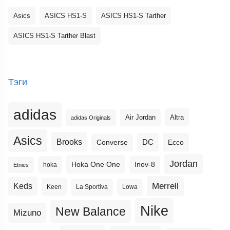
Asics
ASICS HS1-S
ASICS HS1-S Tarther
ASICS HS1-S Tarther Blast
Тэги
adidas
Altra
Air Jordan
adidas Originals
Asics
Brooks
DC
Ecco
Converse
Jordan
Hoka One One
Inov-8
hoka
Etnies
Merrell
Keds
Keen
La Sportiva
Lowa
Nike
New Balance
Mizuno