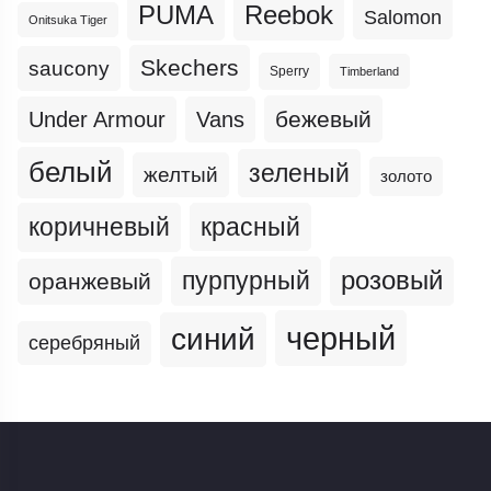
PUMA
Reebok
Salomon
Onitsuka Tiger
Skechers
saucony
Sperry
Timberland
бежевый
Under Armour
Vans
белый
зеленый
желтый
золото
коричневый
красный
пурпурный
розовый
оранжевый
черный
синий
серебряный