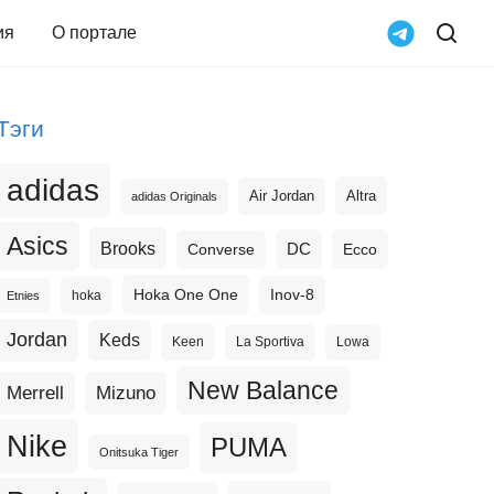
ия
О портале
Тэги
adidas
Altra
Air Jordan
adidas Originals
Asics
Brooks
DC
Ecco
Converse
Hoka One One
Inov-8
hoka
Etnies
Jordan
Keds
Keen
La Sportiva
Lowa
New Balance
Merrell
Mizuno
Nike
PUMA
Onitsuka Tiger