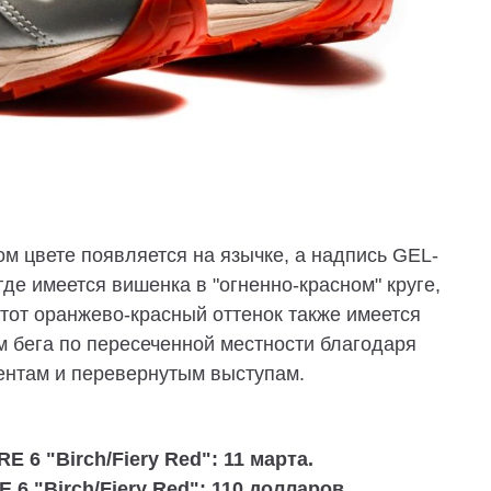
м цвете появляется на язычке, а надпись GEL-
де имеется вишенка в "огненно-красном" круге,
тот оранжево-красный оттенок также имеется
м бега по пересеченной местности благодаря
нтам и перевернутым выступам.
 6 "Birch/Fiery Red": 11 марта.
6 "Birch/Fiery Red": 110 долларов.