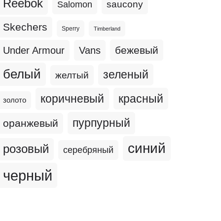
Reebok
Salomon
saucony
Skechers
Sperry
Timberland
бежевый
Under Armour
Vans
белый
зеленый
желтый
коричневый
красный
золото
пурпурный
оранжевый
синий
розовый
серебряный
черный