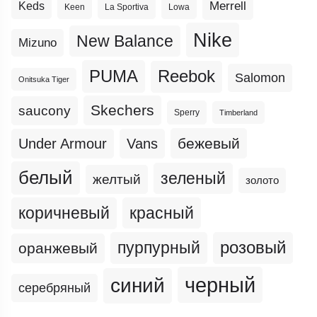
Merrell
Keds
Keen
La Sportiva
Lowa
Nike
New Balance
Mizuno
PUMA
Reebok
Salomon
Onitsuka Tiger
Skechers
saucony
Sperry
Timberland
бежевый
Under Armour
Vans
белый
зеленый
желтый
золото
коричневый
красный
пурпурный
розовый
оранжевый
черный
синий
серебряный