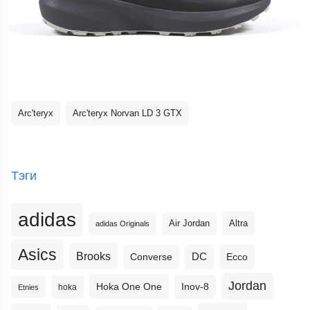
Arc'teryx
Arc'teryx Norvan LD 3 GTX
Тэги
adidas
Altra
Air Jordan
adidas Originals
Asics
Brooks
DC
Ecco
Converse
Jordan
Hoka One One
Inov-8
hoka
Etnies