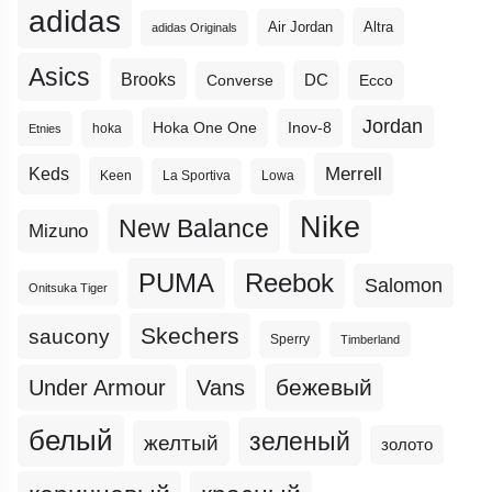
adidas
Altra
Air Jordan
adidas Originals
Asics
Brooks
DC
Ecco
Converse
Jordan
Hoka One One
Inov-8
hoka
Etnies
Merrell
Keds
Keen
La Sportiva
Lowa
Nike
New Balance
Mizuno
PUMA
Reebok
Salomon
Onitsuka Tiger
Skechers
saucony
Sperry
Timberland
бежевый
Under Armour
Vans
белый
зеленый
желтый
золото