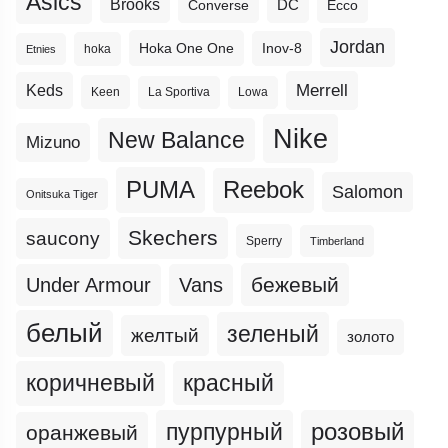
Asics
Brooks
DC
Ecco
Converse
Jordan
Hoka One One
Inov-8
hoka
Etnies
Merrell
Keds
Keen
La Sportiva
Lowa
Nike
New Balance
Mizuno
PUMA
Reebok
Salomon
Onitsuka Tiger
Skechers
saucony
Sperry
Timberland
бежевый
Under Armour
Vans
белый
зеленый
желтый
золото
коричневый
красный
пурпурный
розовый
оранжевый