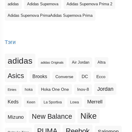
adidas
Adidas Supernova
Adidas Supernova Prima 2
Adidas Supernova PrimaAdidas Supernova Prima
Тэги
adidas
Altra
Air Jordan
adidas Originals
Asics
Brooks
DC
Ecco
Converse
Jordan
Hoka One One
Inov-8
hoka
Etnies
Merrell
Keds
Keen
La Sportiva
Lowa
Nike
New Balance
Mizuno
PUMA
Reebok
Salomon