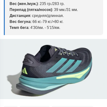
Вес (жен./муж.)
: 235 гр./283 гр.
Перепад (пятка/носок)
: 39 мм./31 мм.
Дистанция
: средняя/длинная.
Вес бегуна
: 66 кг.-79 кг./>80 кг.
Темп бега
: 4'30/км. - 5'15/км.