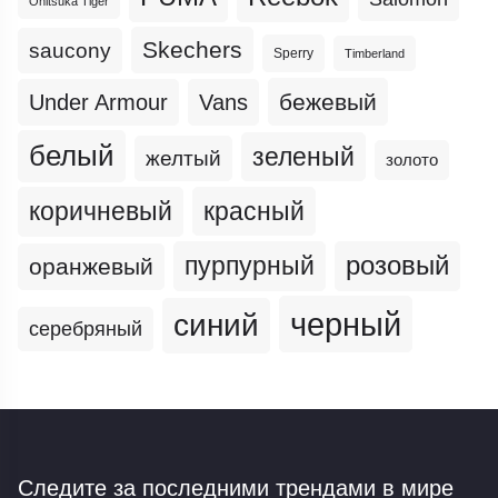
Onitsuka Tiger
Skechers
saucony
Sperry
Timberland
бежевый
Under Armour
Vans
белый
зеленый
желтый
золото
коричневый
красный
пурпурный
розовый
оранжевый
черный
синий
серебряный
Следите за последними трендами
в мире