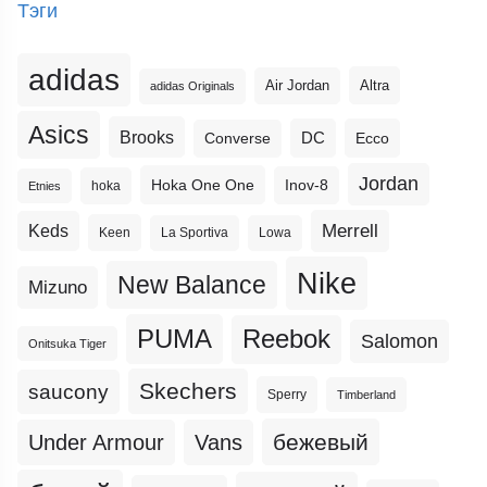
Тэги
adidas
Altra
Air Jordan
adidas Originals
Asics
Brooks
DC
Ecco
Converse
Jordan
Hoka One One
Inov-8
hoka
Etnies
Merrell
Keds
Keen
La Sportiva
Lowa
Nike
New Balance
Mizuno
PUMA
Reebok
Salomon
Onitsuka Tiger
Skechers
saucony
Sperry
Timberland
бежевый
Under Armour
Vans