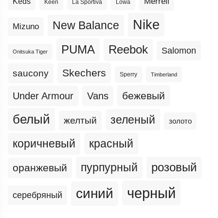
Merrell
Keds
Keen
La Sportiva
Lowa
Nike
New Balance
Mizuno
PUMA
Reebok
Salomon
Onitsuka Tiger
Skechers
saucony
Sperry
Timberland
бежевый
Under Armour
Vans
белый
зеленый
желтый
золото
коричневый
красный
пурпурный
розовый
оранжевый
черный
синий
серебряный