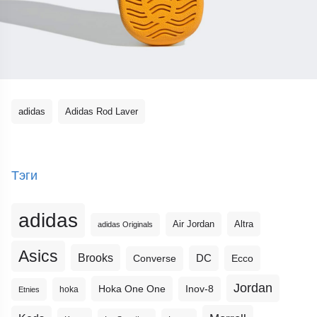
adidas
Adidas Rod Laver
Тэги
adidas
Altra
Air Jordan
adidas Originals
Asics
Brooks
DC
Ecco
Converse
Jordan
Hoka One One
Inov-8
hoka
Etnies