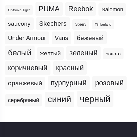
PUMA
Reebok
Salomon
Onitsuka Tiger
Skechers
saucony
Sperry
Timberland
бежевый
Under Armour
Vans
белый
зеленый
желтый
золото
коричневый
красный
пурпурный
розовый
оранжевый
черный
синий
серебряный