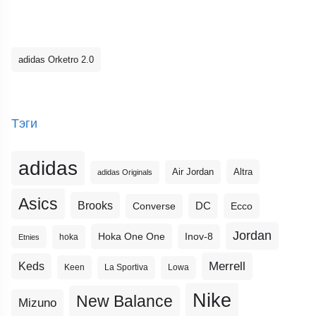
adidas Orketro 2.0
Тэги
adidas
Altra
Air Jordan
adidas Originals
Asics
Brooks
DC
Ecco
Converse
Jordan
Hoka One One
Inov-8
hoka
Etnies
Merrell
Keds
Keen
La Sportiva
Lowa
Nike
New Balance
Mizuno