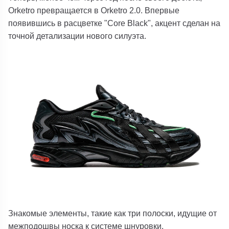
Orketro превращается в Orketro 2.0. Впервые
появившись в расцветке "Core Black", акцент сделан на
точной детализации нового силуэта.
Знакомые элементы, такие как три полоски, идущие от
межподошвы носка к системе шнуровки,